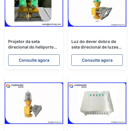
Projetor da seta
Luz do dever dobro de
direcional do heliporto
seta direcional de luzes
das luzes de
de luzes de aterrissagem
aterrissagem do
do helicóptero/pista de
Consulte agora
Consulte agora
heliporto do perímetro
decolagem do aeroporto
para a pista de
decolagem