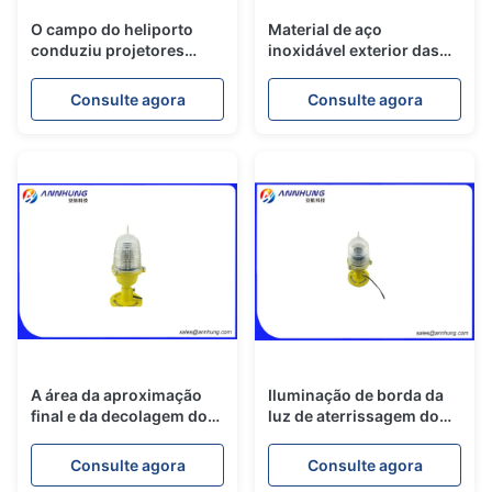
O campo do heliporto
Material de aço
conduziu projetores
inoxidável exterior das
médios da luz de
luzes de aterrissagem do
obstrução para a
heliporto do controlador
Consulte agora
Consulte agora
iluminação
A área da aproximação
Iluminação de borda da
final e da decolagem do
luz de aterrissagem do
heliporto das luzes de
heliporto de AC220V
aterrissagem do
10W e da pista de
Consulte agora
Consulte agora
heliporto (FATO) ilumina-
decolagem do heliporto –