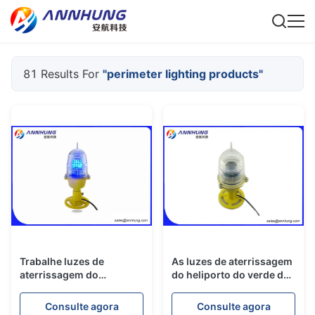
81 Results For
"perimeter lighting products"
Trabalhe luzes de
As luzes de aterrissagem
aterrissagem do
do heliporto do verde de
heliporto da
AC220V 10W elevaram a
estabilidade/iluminação
maneira dequeimadura
Consulte agora
Consulte agora
conduzida brilho do
clara do perímetro