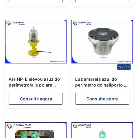
perímetro
VIDEO
AH-HP-E elevou a luz do
Luz amarela azul do
perímetro/a luz clara
perímetro do heliporto do
heliporto do heliporto
aeroporto do diodo
emissor de luz inserir
Consulte agora
Consulte agora
com Burning constante