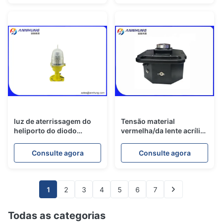
se
(anexo 14 de ICAO) luz
luz de aterrissagem do
Tensão material
heliporto do diodo
vermelha/da lente acrílica
emissor de luz de
portátil AC220V da luz
220VAC 10W e
aeródromo do verde de
Consulte agora
Consulte agora
iluminação de ponto
funcionamento
inicial do heliporto
1
2
3
4
5
6
7
Todas as categorias