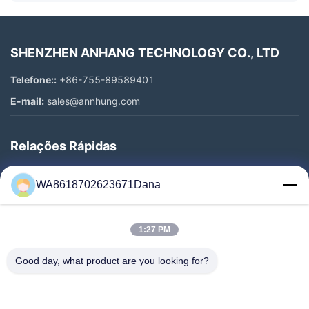
SHENZHEN ANHANG TECHNOLOGY CO., LTD
Telefone::
+86-755-89589401
E-mail:
sales@annhung.com
Relações Rápidas
Para Casa
WA8618702623671Dana
Produtos
Vídeos
1:27 PM
Sobre Nós
Visita À Fábrica
Good day, what product are you looking for?
Controle De Qualidade
Contacte-Nos