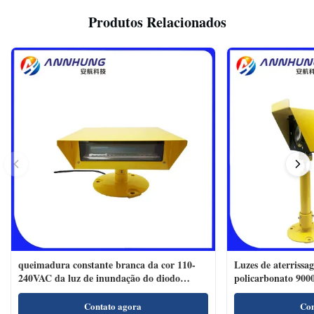
Produtos Relacionados
queimadura constante branca da cor 110-
Luzes de aterrissa
240VAC da luz de inundação do diodo
policarbonato 900
emissor de luz do heliporto 120lm/W
Contato agora
Con