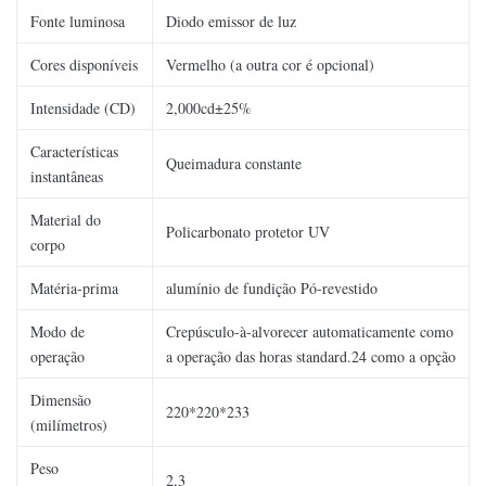
Fonte luminosa
Diodo emissor de luz
Cores disponíveis
Vermelho (a outra cor é opcional)
Intensidade (CD)
2,000cd±25%
Características
Queimadura constante
instantâneas
Material do
Policarbonato protetor UV
corpo
Matéria-prima
alumínio de fundição Pó-revestido
Modo de
Crepúsculo-à-alvorecer automaticamente como
operação
a operação das horas standard.24 como a opção
Dimensão
220*220*233
(milímetros)
Peso
2,3