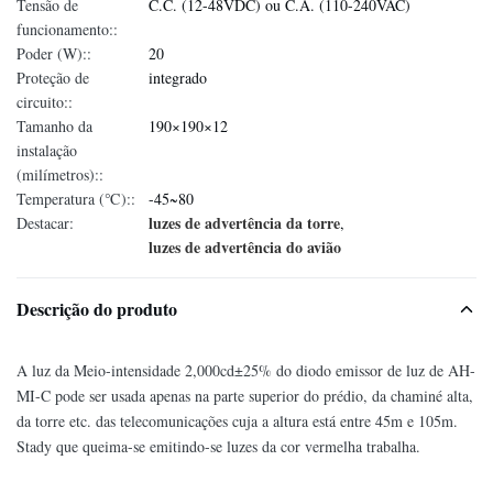
Tensão de
C.C. (12-48VDC) ou C.A. (110-240VAC)
funcionamento::
Poder (W)::
20
Proteção de
integrado
circuito::
Tamanho da
190×190×12
instalação
(milímetros)::
Temperatura (℃)::
-45~80
luzes de advertência da torre
Destacar:
,
luzes de advertência do avião
Descrição do produto
A luz da Meio-intensidade 2,000cd±25% do diodo emissor de luz de AH-
MI-C pode ser usada apenas na parte superior do prédio, da chaminé alta,
da torre etc. das telecomunicações cuja a altura está entre 45m e 105m.
Stady que queima-se emitindo-se luzes da cor vermelha trabalha.