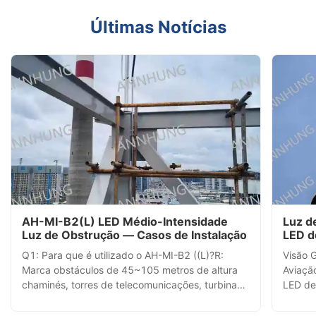
Últimas Notícias
AH-MI-B2(L) LED Médio-Intensidade
Luz d
Luz de Obstrução — Casos de Instalação
LED d
com S
Q1: Para que é utilizado o AH-MI-B2 ((L)?R:
Visão 
Telec
Marca obstáculos de 45~105 metros de altura 
Aviaçã
chaminés, torres de telecomunicações, turbinas
LED de
eólicas e edifícios de grande altura  com um farol
sucess
LED vermelho de 360° visível de todas as
teleco