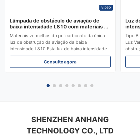
VIDEO
Lâmpada de obstáculo de aviação de
Luz d
baixa intensidade L810 com materiais de
inten
policarbonato e conformidade com o
luz d
Materiais vermelhos do policarbonato da única
Tipo B
anexo 14 da OACI
864 pa
luz de obstrução da aviação da baixa
Luz Ve
intensidade L810 Esta luz de baixa intensidade é
obstru
uma luz de obstrução de aviação de queima
Esta l
constante, projetada para marcar o topo de
Consulte agora
média 
obstáculos que não excedam 45 metros de
para m
altura. Padrões de Conformidade Anexo 14 da ...
superio
SHENZHEN ANHANG
TECHNOLOGY CO., LTD