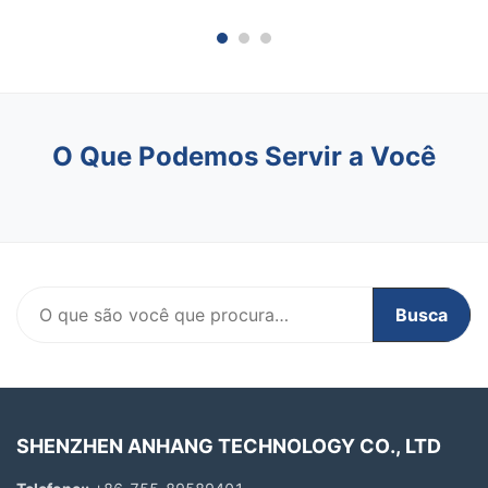
direções, garantindo a segurança da aviação.
signif
P2: Como é que se activa ...
A insta
O Que Podemos Servir a Você
Busca
SHENZHEN ANHANG TECHNOLOGY CO., LTD